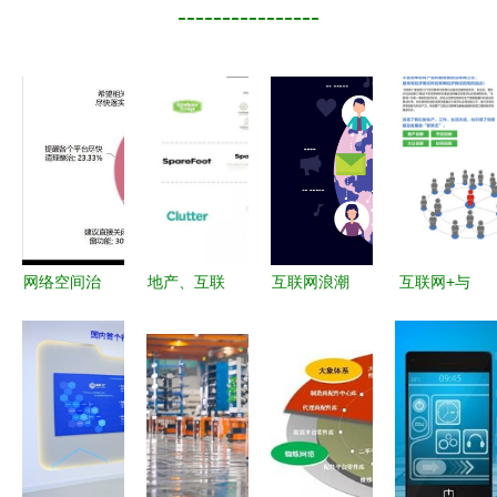
----------------
网络空间治
地产、互联
互联网浪潮
互联网+与
理再发力
网与服务的
下的产品策
微信连Wi-
《互联网弹
融合 美国
划新思维
Fi 打造智慧
窗信息推送
自存仓市场
场景、社交
连接的新入
服务管理规
的新玩法
与服务三核
口
定》征求意
驱动
见稿发布引