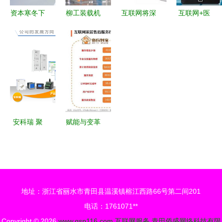
舆情关注
资本寒冬下
柳工装载机
互联网将深
互联网+医
的产业标兵
5G智能工
刻改变工程
疗新突破
梅花创投数
厂 重塑制
机械的生态
电子合同助
千万万元A
造业新标杆
圈
力实现全面
轮融资热投
无纸化签约
装备制造业
工业互联网
安科瑞 聚
赋能与变革
力智能·创
2024年中
赢未来——
国互联网家
互联网服务
居售后服务
助力生长
市场发展洞
地址：浙江省丽水市青田县温溪镇榕江西路66号第二间201
2015年度
察
电话：1761071**
总结表彰大
Copyright © 2026
www.qsp116.com
互联网服务
青田侨盛网络科技有限